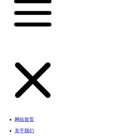
网站首页
关于我们