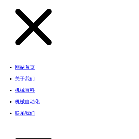
网站首页
关于我们
机械百科
机械自动化
联系我们