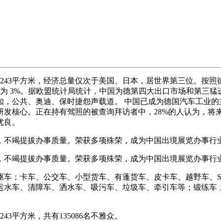
达7243平方米，经济总量仅次于美国、日本，居世界第三位。按
加率为 3%。据欧盟统计局统计，中国为德第四大出口市场和第三
知，公共、奥迪、保时捷怨声载道。 中国已成为德国汽车工业的
发核心。正在持有驾照的被查询拜访者中，28%的人认为，将来
优良。
不竭提拔办事质量。荣获多项殊荣，成为中国出境展览办事行
不竭提拔办事质量。荣获多项殊荣，成为中国出境展览办事行
；卡车、公交车、小型货车、有蓬货车、皮卡车、越野车、S
运水车、清障车、洒水车、吸污车、垃圾车、牵引车等；锻练车
43平方米，共有135086名不雅众。