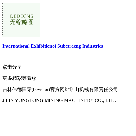
International Exhibitionof Subctracng Industries
点击分享
更多精彩等着您！
吉林伟德国际(bevictor)官方网站矿山机械有限责任公司
JILIN YONGLONG MINING MACHINERY CO., LTD.
公司地址：吉林市吉长南线98号