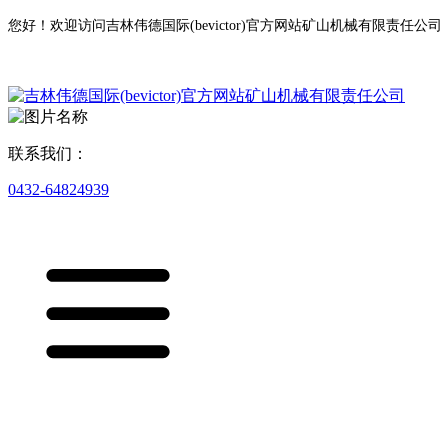
您好！欢迎访问吉林伟德国际(bevictor)官方网站矿山机械有限责任公司
联系我们：
0432-64824939