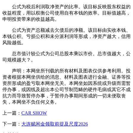
公式为税后利润取净资产的比率。该目标反映股东权益的
收益程度，用以权衡公司使用自有本钱的效率。目标值越高，
申明投资带来的收益越高。
公式为资产总额减去欠债后的净额。该目标由实收本钱、
本钱公积、亏损公积和未分派利润等形成，净资产越大，信用
风险越低。
总市值计较公式为公司总股本乘以市价。总市值越大，公
司规模越大？。
声明：本网坐所刊载的所有材料及图表仅供参考利用。投
资者根据本网坐供给的消息、材料及图表进行金融、证券等投
资所形成的盈亏取本网坐无关。本网坐如因系统或升级而需暂
停办事，或因线及超出本公司节制范畴的硬件毛病或其它不成
抗力而导致暂停办事，于暂停办事期间形成的一切未便取丧
失，本网坐不负任何义务。
上一篇：
CAR SHOW
下一篇：
大连赋闲金领取前提及尺度2026