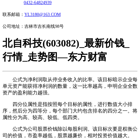
0432-64824939
联系邮箱：
YL3180@163.COM
公司地址：吉林市吉长南线98号
北自科技(603082)_最新价钱_
行情_走势图—东方财富
公式为净利润取从停业务收入的比率。该目标暗示企业每
单元资产能获得净利润的数量，这一比率越高，申明企业全数
资产的盈利能力越强。
四分位属性是指按照每个目标的属性，进行数值大小排
序，然后分为四等分，每个部门大约包含排名的四分之一。将
属性分为高、较高、较低、低四类。
公式为公司股票价钱除以每股利润。该目标次要是权衡公
司的价值，市盈率越低，股票越廉价，相对投资价值越大。