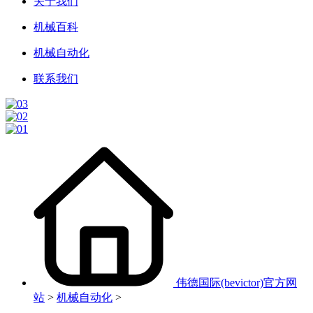
关于我们
机械百科
机械自动化
联系我们
伟德国际(bevictor)官方网
站
>
机械自动化
>