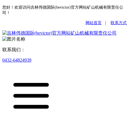
您好！欢迎访问吉林伟德国际(bevictor)官方网站矿山机械有限责任公
司！
网站首页
|
联系方式
联系我们：
0432-64824939