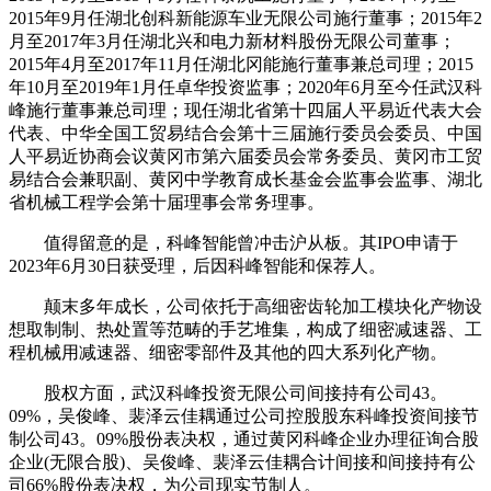
2015年9月任湖北创科新能源车业无限公司施行董事；2015年2
月至2017年3月任湖北兴和电力新材料股份无限公司董事；
2015年4月至2017年11月任湖北冈能施行董事兼总司理；2015
年10月至2019年1月任卓华投资监事；2020年6月至今任武汉科
峰施行董事兼总司理；现任湖北省第十四届人平易近代表大会
代表、中华全国工贸易结合会第十三届施行委员会委员、中国
人平易近协商会议黄冈市第六届委员会常务委员、黄冈市工贸
易结合会兼职副、黄冈中学教育成长基金会监事会监事、湖北
省机械工程学会第十届理事会常务理事。
值得留意的是，科峰智能曾冲击沪从板。其IPO申请于
2023年6月30日获受理，后因科峰智能和保荐人。
颠末多年成长，公司依托于高细密齿轮加工模块化产物设
想取制制、热处置等范畴的手艺堆集，构成了细密减速器、工
程机械用减速器、细密零部件及其他的四大系列化产物。
股权方面，武汉科峰投资无限公司间接持有公司43。
09%，吴俊峰、裴泽云佳耦通过公司控股股东科峰投资间接节
制公司43。09%股份表决权，通过黄冈科峰企业办理征询合股
企业(无限合股)、吴俊峰、裴泽云佳耦合计间接和间接持有公
司66%股份表决权，为公司现实节制人。