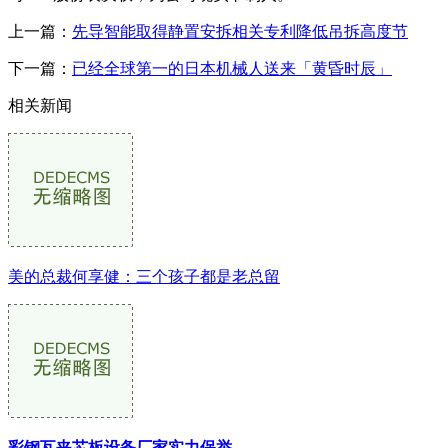
上一篇：
先导智能取得静置安拆相关专利降低吊拆高度节
下一篇：
已经全球第一的日本机械人送来「黄昏时辰」
相关新闻
美的总裁何享健：三个孩子都是老总留
彩钢瓦夹芯板设备厂家实力保举