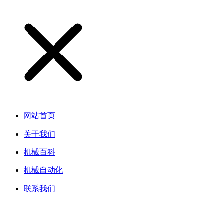
网站首页
关于我们
机械百科
机械自动化
联系我们