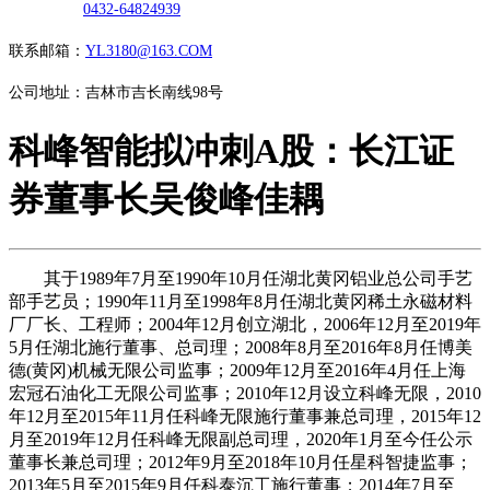
0432-64824939
联系邮箱：
YL3180@163.COM
公司地址：吉林市吉长南线98号
科峰智能拟冲刺A股：长江证
券董事长吴俊峰佳耦
其于1989年7月至1990年10月任湖北黄冈铝业总公司手艺
部手艺员；1990年11月至1998年8月任湖北黄冈稀土永磁材料
厂厂长、工程师；2004年12月创立湖北，2006年12月至2019年
5月任湖北施行董事、总司理；2008年8月至2016年8月任博美
德(黄冈)机械无限公司监事；2009年12月至2016年4月任上海
宏冠石油化工无限公司监事；2010年12月设立科峰无限，2010
年12月至2015年11月任科峰无限施行董事兼总司理，2015年12
月至2019年12月任科峰无限副总司理，2020年1月至今任公示
董事长兼总司理；2012年9月至2018年10月任星科智捷监事；
2013年5月至2015年9月任科泰沉工施行董事；2014年7月至