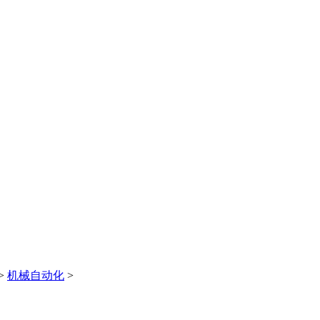
>
机械自动化
>