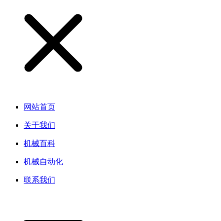
网站首页
关于我们
机械百科
机械自动化
联系我们