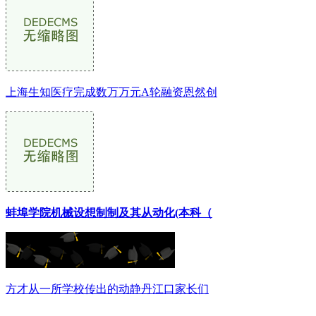
上海生知医疗完成数万万元A轮融资恩然创
蚌埠学院机械设想制制及其从动化(本科（
方才从一所学校传出的动静丹江口家长们