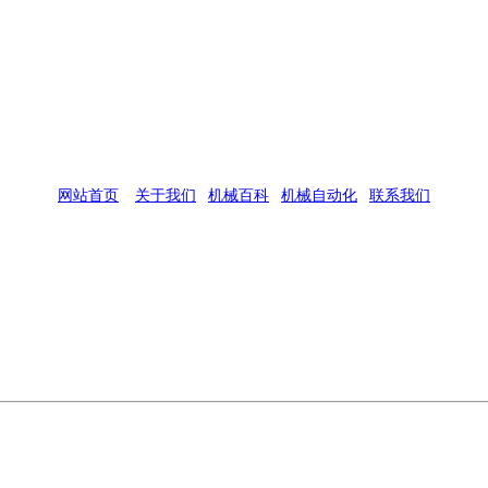
网站首页
|
关于我们
|
机械百科
|
机械自动化
|
联系我们