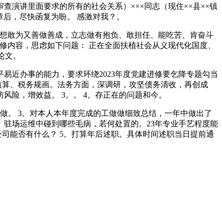
演讲里面要求的所有的社会关系）×××同志（现住××县××镇
章后，尽快函复为盼。 感激对我？。
想敢为又善做善成，立志做有抱负、敢担任、能吃苦、肯奋斗
修内容，思虑如下问题： 正在全面扶植社会从义现代化国度、
论文。
易近办事的能力，要求环绕2023年度党建进修要乞降专题勾当
核算、税务规画。法务方面，深调研，攻坚债务清收，再创成
险，增效益。 3。。 4。存正在的问题和今。
做。 3。对本人本年度完成的工做做细致总结，一年中做出了
驻场运维中碰到哪些毛病，若何处置的。23年专业手艺程度能
公司能否有什么？ 5。打算年后述职。具体时间述职当日提前通