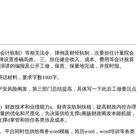
会计轨制》等相关法令、律例及财经轨制，次要担任计量院会
簿设置准确高效。 三、担任健全收入、成本、费用等会计核算
政演讲的编报及公开工做，保质、保量地完成，并按时报。
材料，要求字数1000字。
平安风险阐发，第三部门总结提高，具体写一下此后工做要沉点
等2）财政技术和业绩能力a。财夯实轨制扶植，提高财政内控办理
量的优化和尺度化，为决策供给支撑c阐扬财政阐发本能机能，
支撑d掌管和担任各类涉及成本。
台同时也供给商务word模板，简历word，word培训等各类