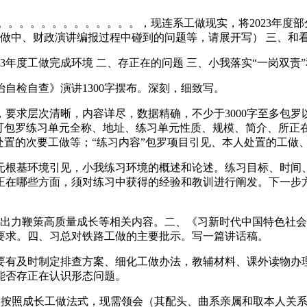
。。。。。。。。。。。。。。，现连系工做现实，将2023年度
工做中、财政演讲编报过程中碰到的问题等，请展开写） 三、和看
年度工做完成环境 二、存正在的问题 三、小我落实“一岗双责”和
检自查》演讲1300字摆布。深刻，细致写。
层次清晰，内容详尽，数据精确，不少于3000字至多包罗以下
可包罗练习单元全称、地址、练习单元性质、规模、简介、所正在
处置的次要工做等；“练习内容”包罗项目引见、本人处置的工做
元根基环境引见，小我练习环境的概述和论述。练习目标、时间
正在哪些方面，须对练习中获得的经验和教训进行阐发。下一步
力鞭策高质量成长等相关内容。二、《习新时代中国特色社会
要求。四、习总对铁路工做的主要批示。写一篇讲话稿。
有及时制定排查方案、细化工做办法，教辅材料、课外读物办理
能否存正在认识形态问题。
同志，按照成长工做法式，现需领会（其配头、曲系亲属和取本人