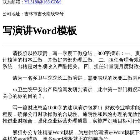
联系邮箱：
YL3180@163.COM
公司地址：吉林市吉长南线98号
写演讲Word模板
请按照以位职责，写一季度工做总结，800字摆布：一、贯
计核算的根本工做，并做好内部办理工做。 二、担任合理合规
系统，出格是对各项收入严酷把关。 四、担任计量院月度财政
请为一名乡卫生院院长工做演讲，需要表现的次要工做内容为
xx卫生院平安出产风险阐发研判演讲，此中第一部门概况写
关心的标的目的？。
写一篇财政总监1000字的述职演讲包罗1）财政专业学术能力
程度，确保公司财政操做的合规性、通明性和风险办理的无效
推进业财融合，强化企业运营办理质量；实施严沉项目标可行
熊猫办公专注精品Word模板，为您供给写演讲Word模板下载
各样的word模板，更多word模板就正在熊猫办公。