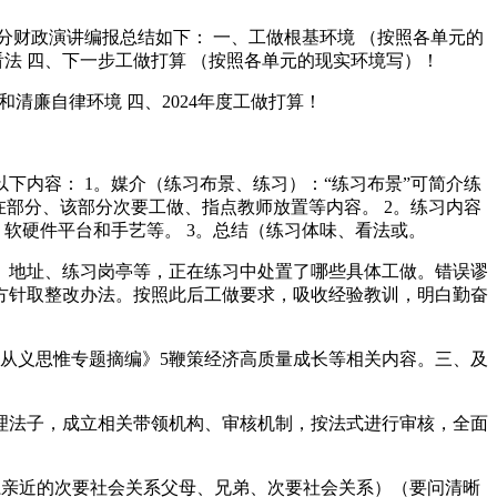
部分财政演讲编报总结如下： 一、工做根基环境 （按照各单元的
法 四、下一步工做打算 （按照各单元的现实环境写）！
清廉自律环境 四、2024年度工做打算！
内容： 1。媒介（练习布景、练习）：“练习布景”可简介练
部分、该部分次要工做、指点教师放置等内容。 2。练习内容
、软硬件平台和手艺等。 3。总结（练习体味、看法或。
、地址、练习岗亭等，正在练习中处置了哪些具体工做。错误谬
方针取整改办法。按照此后工做要求，吸收经验教训，明白勤奋
从义思惟专题摘编》5鞭策经济高质量成长等相关内容。三、及
法子，成立相关带领机构、审核机制，按法式进行审核，全面
关系亲近的次要社会关系父母、兄弟、次要社会关系）（要问清晰