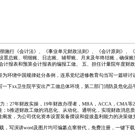
彻施行《会计法》、《事业单元财政法则》、《会计原则》、《
设置总账、明细账、日志账、辅帮账、月末及年终结账，确保账
会计报表和预算会计报表的编报工做。 五、担任计量院年度财
环绕中国规律处分条例，连系党纪进修教育勾当写一篇研讨讲话
一下xx卫生院平安出产工做总体环境，第二部门消防及危化品
：27年财政实操，19年财政办理者，MBA，ACCA，CMA
性；b推进财政工做的消息化、从动化、通明化，实现财政消息质
性阐发，为公司优化资本设置装备摆设和提拔盈利能力的决策做
，写演讲word及图片均可编纂点窜替代，免费注册，一键下载。平