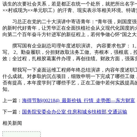
该生的次要社会关系，若是都正在统一个处所，就把所出名字一
××村或现为××单元职工）的汗青、现实表示等相关环境。特
习总正在党的二十大演讲中寄语青年：“青年强，则国度强泛
的新时代好青年，让芳华正在全面扶植社会从义现代化国度的
向第二个百年奋斗方针进军的新征程上，若何争做心怀“国之大者
撰写国有企业副总司理年度述职演讲。 内容要求包罗： 1。
写。 2。勤奋履职，分担财政取法务工做。夯根本，强根底
效；全过程，扎根胶葛案件办理，再创佳绩。财政方面，强落实
帮我写一下桌面运维工程师年终总结演讲，内容年度述职工做请
什么成就。对参取的沉点项目，细致申明一下完成了哪些工做
否有提高，本年度学到了哪些手艺，正在工做中若何实践提高的
知。
上一篇：
海得节制(002184)_最新价钱_行情_走势图—东方财富
下一篇：
国务院安委会办公室 住房和城乡扶植部 交通运输
相关新闻