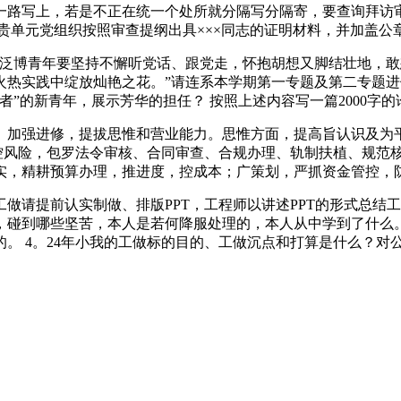
路写上，若是不正在统一个处所就分隔写分隔寄，要查询拜访审查
请贵单元党组织按照审查提纲出具×××同志的证明材料，并加盖公
博青年要坚持不懈听党话、跟党走，怀抱胡想又脚结壮地，敢
火热实践中绽放灿艳之花。”请连系本学期第一专题及第二专题进
”的新青年，展示芳华的担任？ 按照上述内容写一篇2000字的
加强进修，提拔思惟和营业能力。思惟方面，提高旨认识及为平
，控风险，包罗法令审核、合同审查、合规办理、轨制扶植、规范
，精耕预算办理，推进度，控成本；广策划，严抓资金管控，防风
提前认实制做、排版PPT，工程师以讲述PPT的形式总结工
，碰到哪些坚苦，本人是若何降服处理的，本人从中学到了什么。
。 4。24年小我的工做标的目的、工做沉点和打算是什么？对