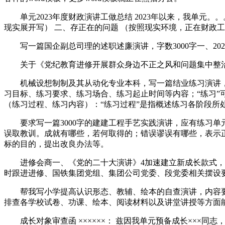
单元2023年度财政演讲工做总结 2023年以来，我单元。
现实展开写） 二、存正在的问题 （按照现实环境，正在财政
写一篇国企副总司理的述职述廉演讲，字数3000字一、2023
关于《党纪教育进修开展群众身边不正之风和问题集中整治自
机械设想制制及其从动化专业本科，写一篇结业练习演讲，要求
习目标、练习要求、练习场合、练习起止时间等内容；“练习”
（练习过程、练习内容）：“练习过程”是指概述练习各阶段所
要求写一篇3000字的建建工程手艺实践演讲，应有练习单
误取教训。成就有哪些，若何取得的；错误谬误有哪些，表示
标的目的，提出改良办法等。
进修会商一、《党的二十大演讲》4加速建立新成长款式，出
时跟进进修、国铁集团党组、集团公司党委、段党委相关摆设
帮我写小学提高认识形态、教辅、绘本的自查演讲，内容要
排查各学校试卷、功课、绘本、阅读材料以及讲堂讲授等方面
成长对象审查函 ××××××： 兹因我单元预备成长×××