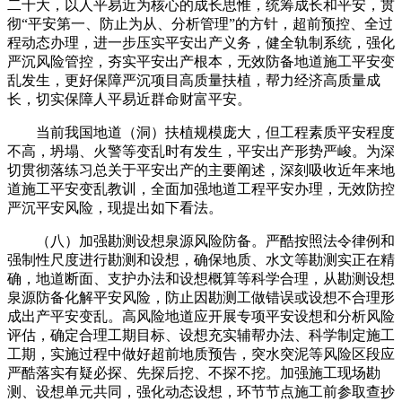
二十大，以人平易近为核心的成长思惟，统筹成长和平安，贯
彻“平安第一、防止为从、分析管理”的方针，超前预控、全过
程动态办理，进一步压实平安出产义务，健全轨制系统，强化
严沉风险管控，夯实平安出产根本，无效防备地道施工平安变
乱发生，更好保障严沉项目高质量扶植，帮力经济高质量成
长，切实保障人平易近群命财富平安。
当前我国地道（洞）扶植规模庞大，但工程素质平安程度
不高，坍塌、火警等变乱时有发生，平安出产形势严峻。为深
切贯彻落练习总关于平安出产的主要阐述，深刻吸收近年来地
道施工平安变乱教训，全面加强地道工程平安办理，无效防控
严沉平安风险，现提出如下看法。
（八）加强勘测设想泉源风险防备。严酷按照法令律例和
强制性尺度进行勘测和设想，确保地质、水文等勘测实正在精
确，地道断面、支护办法和设想概算等科学合理，从勘测设想
泉源防备化解平安风险，防止因勘测工做错误或设想不合理形
成出产平安变乱。高风险地道应开展专项平安设想和分析风险
评估，确定合理工期目标、设想充实辅帮办法、科学制定施工
工期，实施过程中做好超前地质预告，突水突泥等风险区段应
严酷落实有疑必探、先探后挖、不探不挖。加强施工现场勘
测、设想单元共同，强化动态设想，环节节点施工前参取查抄