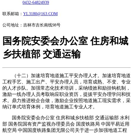
0432-64824939
联系邮箱：
YL3180@163.COM
公司地址：吉林市吉长南线98号
国务院安委会办公室 住房和城
乡扶植部 交通运输
（十二）加速培育地道施工平安办理人才。加速培育地道
工程手艺、施工出产、平安办理人员，培育成熟、不变、专业
的人才步队。加强常态化技术培训，采纳绩效和励挂钩机制，
激励一线办理人员考取响应职业资历，提拔平安办理学问和技
术。鼎力推进校企合做，激励企业按照地道施工现实需求，采
纳订单式培育体例，培育地道施工专业人才。
国务院安委会办公室 住房和城乡扶植部 交通运输部 水利
部 国务院国有资产监视办理委员会 国度铁路局 中国平易近用
航空局 中国国度铁路集团无限公司关于进一步加强地道工程