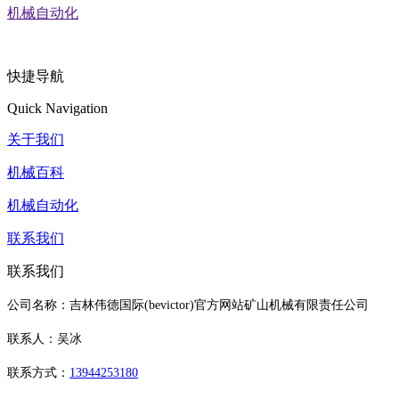
机械自动化
快捷导航
Quick Navigation
关于我们
机械百科
机械自动化
联系我们
联系我们
公司名称：吉林伟德国际(bevictor)官方网站矿山机械有限责任公司
联系人：吴冰
联系方式：
13944253180