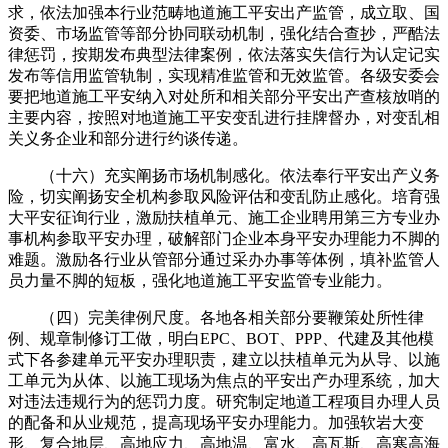
求，依法加强本行业范畴地道施工平安出产监管，成立取、国
资委、市场监管等部分协同联动机制，强化结合查抄，严酷法
律惩罚，按期发布典型法律案例，依法落实失信行为认定记实
发布等信用监管轨制，实现精准监管和无效监管。各级安委会
要把地道施工平安纳入对处所和相关部分平安出产查核放哨的
主要内容，按照对地道施工平安变乱进行挂牌督办，对变乱相
关义务企业和部分进行约谈传递。
（十六）充实阐扬市场机制感化。依法奉行平安出产义务
险，切实阐扬安全机构参取风险评估和变乱防止感化。培育强
大平安征询行业，激励扶植单元、施工企业聘用第三方专业办
事机构参取平安办理，破解部门企业本身平安办理能力不脚的
难题。激励各行业从管部分通过采办办事等体例，填补监管人
员力量不脚的短板，强化地道施工平安监管专业能力。
（四）完美律例尺度。各地各相关部分要鞭策处所性律
例、规章制修订工做，明白EPC、BOT、PPP、代建及其他模
式下各参建单元平安办理职责，建立以扶植单元为从导、以施
工单元为从体、以施工现场为焦点的平安出产办理系统，加大
对违法违规行为的惩罚力度。研究制定地道工程项目办理人员
的配备和从业规范，提高现场平安办理能力。加强软岩大变
形、复合地层、高地应力、高地温、富水、高瓦斯、高寒高海