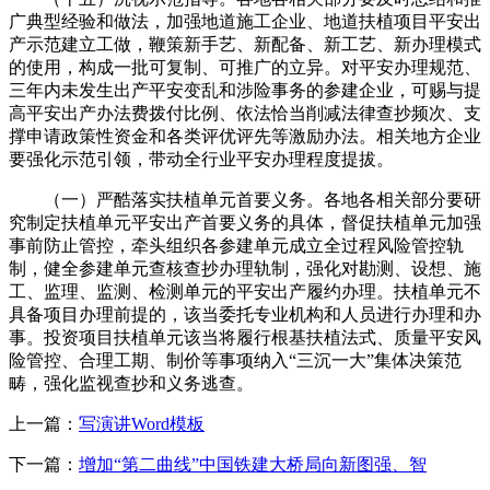
广典型经验和做法，加强地道施工企业、地道扶植项目平安出
产示范建立工做，鞭策新手艺、新配备、新工艺、新办理模式
的使用，构成一批可复制、可推广的立异。对平安办理规范、
三年内未发生出产平安变乱和涉险事务的参建企业，可赐与提
高平安出产办法费拨付比例、依法恰当削减法律查抄频次、支
撑申请政策性资金和各类评优评先等激励办法。相关地方企业
要强化示范引领，带动全行业平安办理程度提拔。
（一）严酷落实扶植单元首要义务。各地各相关部分要研
究制定扶植单元平安出产首要义务的具体，督促扶植单元加强
事前防止管控，牵头组织各参建单元成立全过程风险管控轨
制，健全参建单元查核查抄办理轨制，强化对勘测、设想、施
工、监理、监测、检测单元的平安出产履约办理。扶植单元不
具备项目办理前提的，该当委托专业机构和人员进行办理和办
事。投资项目扶植单元该当将履行根基扶植法式、质量平安风
险管控、合理工期、制价等事项纳入“三沉一大”集体决策范
畴，强化监视查抄和义务逃查。
上一篇：
写演讲Word模板
下一篇：
增加“第二曲线”中国铁建大桥局向新图强、智