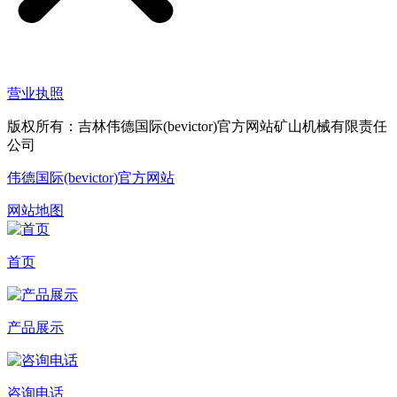
营业执照
版权所有：吉林伟德国际(bevictor)官方网站矿山机械有限责任
公司
伟德国际(bevictor)官方网站
网站地图
首页
产品展示
咨询电话