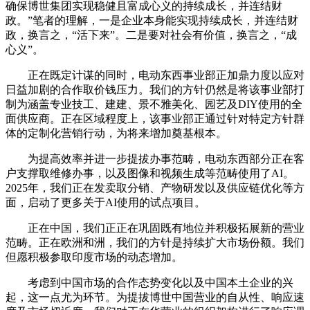
确保博世集团实现稳健且富成心义的持续成长，并连结财
政。”笔者的理解，一是企业本身能实现持续成长，并连结财
政，换言之，“活下来”。二是要对社会有价值，换言之，“成
心义”。
正在既定计谋的同时，电动东西事业部正加鼎力度以应对
日益加剧的合作取价钱压力。我们的方针仍然是将该事业部打
制为涵盖专业技工、建建、景不雅美化、园艺及DIY使用的全
面供应商。正在区域程度上，该事业部正通过针对特定方针群
体的定制化营销行动，为将来增加奠基根本。
为提高效率并进一步提拔办事范畴，电动东西部分正在客
户支撑取维修办事，以及图像和视频生成等范畴使用了AI。
2025年，我们正在发卖取分销、产物研发以及供应链优化等方
面，启动了更多关于AI使用的试点项目。
正在中国，我们正正在巩固既有地位并积极拓展新的营业
范畴。正在欧洲和洲，我们的方针是持续扩大市场份额。我们
但愿积极参取印度市场的动态增加。
考虑到中国市场的合作态势变化以及中国本土企业的兴
起，这一点尤为环节。为提拔博世中国营业的自从性、响应速