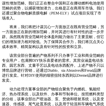
谋性增加范畴。我们正正在整合中国和正在挪动燃料电池使用
范畴的劣势，以捕获增加潜力，出格是正在商用车市场。我们
还通过聚合物电解质膜电解（PEM-ELY）试点项目实现了市
场准入。
将来，我们将把计谋沉心一方面放正在既有营业范畴，另
一方面放正在新的增加范畴，并对其进行有针对性的进一步开
辟。虽然既有营业范畴对全体盈利能力做出了主要贡献，但它
们的增加潜力相对较低。为了保障其合作力，我们将沉点关心
成本效率、精简架构以及有针对性的投资和立异。
该营业部分普遍的产物系列不只办事于工业和商业范畴的
专业用户，也满脚DIY快乐喜爱者的需求。其营业涵盖电动东
西、园艺东西、丈量手艺以及电动东西配件。上述产物不只以
博世品牌进行营销，还通过Diablo、sia Abrasives和Freud品牌
进行发卖。针对DIY使用的细密扭转东西则以Dremel品牌进行
发卖。
动力处理方案事业部的产物组合聚焦于内燃机、氢能经
济、热办理系统，以及软件、办事和节制单位。按照燃料类型
的分歧，该事业部出产喷油器、泵、焚烧和喷射系统，以及变
速器、传感器、尾气处置系统，以及用于轻混和车辆电气系统