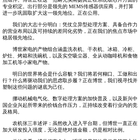
专业积淀。出行部分是领先的 MEMS传感器供应商，并打算
进一步巩固取扩大这一领先地位。正在公用。
我们的大志十分明白：凭仗立异型处理方案、具备合作力
的营业布局以及可持续的差同化劣势，正在我们的焦点市场中
稳居领先地位。
博世家电的产物组合涵盖洗衣机、干衣机、冰箱、冷柜、
炉灶、烤箱和洗碗机，以及实空吸尘器、全从动咖啡机和食物
加工机等小家电产物。
明日的世界将会是什么容貌？我们将若何糊口、工做和出
行？什么将驱动我们的思虑取步履？正在博世，我们视寻找并
塑制这些问题的谜底为己任。
挪动机械电气化、数字处理方案的加快普及，以及新兴中
国企业兴起所带来的价钱合作压力，正持续改变着行业内的竞
及格局。
农机张三丰述评：虽然收入进入平台期，但博世一直正在
加大研发投入强度，无论是绝对值金额，仍是相对比例。