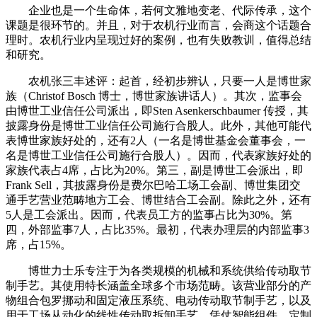
企业也是一个生命体，若何文雅地变老、代际传承，这个
课题是很环节的。并且，对于农机行业而言，会商这个话题合
理时。农机行业内呈现过好的案例，也有失败教训，值得总结
和研究。
农机张三丰述评：起首，经初步辨认，只要一人是博世家
族（Christof Bosch 博士，博世家族讲话人）。其次，监事会
由博世工业信任公司派出，即Sten Asenkerschbaumer 传授，其
披露身份是博世工业信任公司施行合股人。此外，其他可能代
表博世家族好处的，还有2人（一名是博世基金会董事会，一
名是博世工业信任公司施行合股人）。因而，代表家族好处的
家族代表占4席，占比为20%。第三，副是博世工会派出，即
Frank Sell，其披露身份是费尔巴哈工场工会副、博世集团交
通手艺营业范畴地方工会、博世结合工会副。除此之外，还有
5人是工会派出。因而，代表员工方的监事占比为30%。第
四，外部监事7人，占比35%。最初，代表办理层的内部监事3
席，占15%。
博世力士乐专注于为各类规模的机械和系统供给传动取节
制手艺。其使用特长涵盖全球多个市场范畴。该营业部分的产
物组合包罗挪动和固定液压系统、电动传动取节制手艺，以及
用于工场从动化的线性传动取拆卸手艺。凭仗智能组件、定制