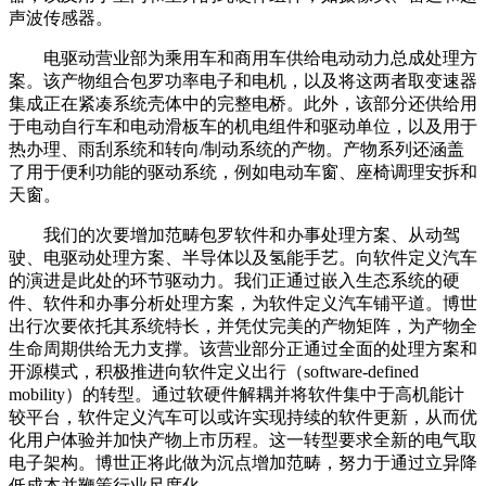
声波传感器。
电驱动营业部为乘用车和商用车供给电动动力总成处理方
案。该产物组合包罗功率电子和电机，以及将这两者取变速器
集成正在紧凑系统壳体中的完整电桥。此外，该部分还供给用
于电动自行车和电动滑板车的机电组件和驱动单位，以及用于
热办理、雨刮系统和转向/制动系统的产物。产物系列还涵盖
了用于便利功能的驱动系统，例如电动车窗、座椅调理安拆和
天窗。
我们的次要增加范畴包罗软件和办事处理方案、从动驾
驶、电驱动处理方案、半导体以及氢能手艺。向软件定义汽车
的演进是此处的环节驱动力。我们正通过嵌入生态系统的硬
件、软件和办事分析处理方案，为软件定义汽车铺平道。博世
出行次要依托其系统特长，并凭仗完美的产物矩阵，为产物全
生命周期供给无力支撑。该营业部分正通过全面的处理方案和
开源模式，积极推进向软件定义出行（software-defined
mobility）的转型。通过软硬件解耦并将软件集中于高机能计
较平台，软件定义汽车可以或许实现持续的软件更新，从而优
化用户体验并加快产物上市历程。这一转型要求全新的电气取
电子架构。博世正将此做为沉点增加范畴，努力于通过立异降
低成本并鞭策行业尺度化。