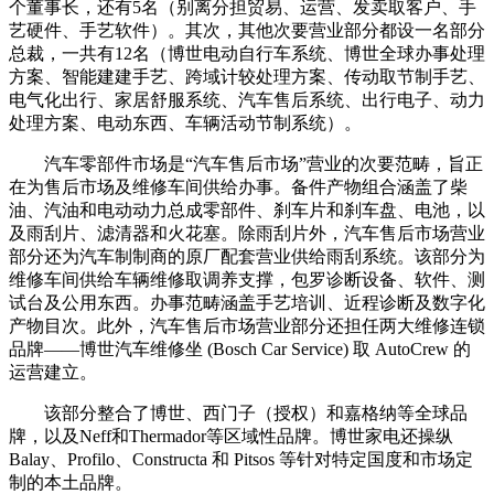
个董事长，还有5名（别离分担贸易、运营、发卖取客户、手
艺硬件、手艺软件）。其次，其他次要营业部分都设一名部分
总裁，一共有12名（博世电动自行车系统、博世全球办事处理
方案、智能建建手艺、跨域计较处理方案、传动取节制手艺、
电气化出行、家居舒服系统、汽车售后系统、出行电子、动力
处理方案、电动东西、车辆活动节制系统）。
汽车零部件市场是“汽车售后市场”营业的次要范畴，旨正
在为售后市场及维修车间供给办事。备件产物组合涵盖了柴
油、汽油和电动动力总成零部件、刹车片和刹车盘、电池，以
及雨刮片、滤清器和火花塞。除雨刮片外，汽车售后市场营业
部分还为汽车制制商的原厂配套营业供给雨刮系统。该部分为
维修车间供给车辆维修取调养支撑，包罗诊断设备、软件、测
试台及公用东西。办事范畴涵盖手艺培训、近程诊断及数字化
产物目次。此外，汽车售后市场营业部分还担任两大维修连锁
品牌——博世汽车维修坐 (Bosch Car Service) 取 AutoCrew 的
运营建立。
该部分整合了博世、西门子（授权）和嘉格纳等全球品
牌，以及Neff和Thermador等区域性品牌。博世家电还操纵
Balay、Profilo、Constructa 和 Pitsos 等针对特定国度和市场定
制的本土品牌。