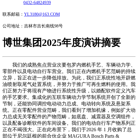
0432-64824939
联系邮箱：
YL3180@163.COM
公司地址：吉林市吉长南线98号
博世集团2025年度演讲摘要
我们的成熟焦点营业次要包罗内燃机手艺、车辆动力学、
零部件以及电动自行车营业。我们正在内燃机手艺范畴的持续
立异，旨正在进一步降低排放。为此，我们正系统性地开辟燃
油喷射取尾气处置系统，并努力于推广可再生燃料的使用。我
们正努力于将现有产物进行系统性升级，以婚配软件定义汽车
的手艺要求。集成化的互联车辆动力学节制系统开创了全新的
节制，还能协同调控电动动力总成、电动转向系统及悬架系
统。正在零配件营业范畴，我们看到了增加机缘，例如扩大动
力总成无关零配件的产物范畴，如底盘、减震器及空调组件，
以及配备诊断软件的车间设备。我们的电动自行车产物系列正
正在不竭强大。正在此布景下，我们于2026 年 1 月收购了总
部位于尼尔廷根的前合伙企业 MAGURA Bosch Parts &