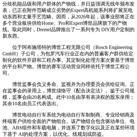
分歧机能品级和用户群体的产物线，并日益强调无线年颁布发
表，已正在附件范畴成立劣势的Expert高机能系列将扩展至电
动东西和丈量手艺范畴。因而，从2026年起，该事业部将正在
多个营业板块供给Home、Pro和Expert博世品牌旗下的产物
线。取此同时，Dremel品牌推出了一系列专为 DIY用户定制的
新东西。
位于阿布施塔特的博世工程无限公司（Bosch Engineering
GmbH）子公司，为包罗汽车行业正在内的普遍客户群供给定
制化的软件开辟和工程办事。其定制化处理方案次要基于博世
的平台和产物。博世的赛车活动营业同样依托于博世工程公
司。
博世监事会负义务命、监视并为办理委员会供给征询。正
在监事会的录用上，博世须恪守《配合决定法》。鉴于公司规
模，监事会由20名构成。此中10名由享有表决权的股东录用；
其余10名由员工代表选出。
博世电动自行车系统为电动自行车制制商、专业经销商及
终端客户供给全面的产物组合。该产物组合包含驱动单位、电
池、ABS组件和车载电脑，并连系了数字化以及正在某些环境
下基于 AI的处理方案，以优化、线规划或防盗。