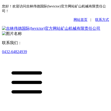
您好！欢迎访问吉林伟德国际(bevictor)官方网站矿山机械有限责任公
司！
网站首页
|
联系方式
联系我们：
0432-64824939