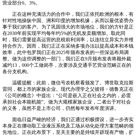
营业部分0。3%。
正在这种充满活力的合作中，我们正依托欧洲的根本，有
针对性地操纵中国、洲和印度的增加机缘，从而以最优姿势办
事于我们的客户。为了巩固强大的市场地位，我们的方针是正
在2030年前实现平均每年约5%的无机发卖额增加。取此同
时，我们需要提高运营的息税前利润率，以连结立异实力并维
持合作力。因而，我们正正在采纳多项办法以提高成本和本钱
效率，此中包罗我们正在2025年颁布发表的一些深远布局调
整。做为这些调整的一部门，我们正在9月颁布发表将额外裁
减约13，000个工做岗亭，次要涉及交通手艺营业范畴正在的
各分支机构。
温暖提醒：此前，微信号农机察看颁发了。博世取克拉斯
雷同，都上市的家族企业。现代办理学之父彼得・德鲁克正在
《公司的概念》中提出：“公司是嵌入正在社会之内的，必需
承担社会本能机能”。做为大规模家族企业，二者出于对社会
的义务，虽然不是上市公司，仍然每年发布年度演讲。
面临日益严峻的经济，我们正通过积极摆设，进一步夯实
本身正在挪动取工业液压系统及工场从动化处理方案范畴的领
先地位。正在此布景下，至关主要的是持续开辟现有产物，扩