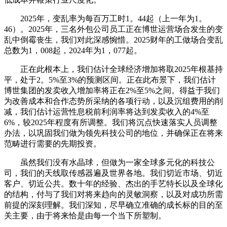
2025年，变乱率为每百万工时1。44起（上一年为1。
46）。2025年，三名外包公司员工正在博世运营场合发生的变
乱中倒霉丧生，我们对此深感惋惜。2025财年的工做场合变乱
总数为1，008起，2024年为1，077起。
正在此根本上，我们估计全球经济增加将取2025年根基持
平，处于2。5%至3%的预测区间。正在此布景下，我们估计
博世集团的发卖收入增加率将正在2%至5%之间。得益于我们
为改善成本和合作态势所采纳的各项行动，以及沉组费用的削
减，我们估计运营性息税前利润率将达到发卖收入的4%至
6%，较2025年程度有所调整。我们将沉点快速落实人员调整
办法，以巩固我们做为领先科技公司的地位，并确保正在将来
范畴进行需要的先期投资。
虽然我们没有水晶球，但做为一家全球多元化的科技公
司，我们的天线取传感器遍及世界各地。我们切近市场、切近
客户、切近公共。数十年的经验、杰出的手艺特长以及全球化
的结构，付与了我们对将来趋向的灵敏洞察，以及对成功所需
前提的深刻理解。我们深知，尽早确立准确的成长标的目的至
关主要，由于将来恰是由每一个当下所塑制。