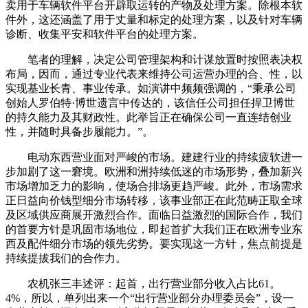
卖用于车辆软件平台开辟取运转的产物及处理方案。除根本软
件外，这还涵盖了用于丈量和标定的处理方案，以及针对车辆
诊断、收集平安和软件平台的处理方案。
笔者的理解，决定公司管理架构和计谋放置时按照表决权
布局，因而，通过专业代表来维持公司运营办理的合、性，以
实现基业长青、事业传承。如演讲中频频强调的，“秉承公司
创始人罗伯特·博世遗言中传达的，该信任公司担任捍卫博世
的持久能力及其财政性。此举旨正在确保公司一直连结创业
性，并随时具备步履能力。”。
电动东西营业面对严峻的市场。建建行业的持续疲软进一
步加剧了这一窘境。欧洲和洲持续低迷的市场形势，叠加新兴
市场增加乏力的影响，使场合排场更趋严峻。此外，市场需求
正日益向价钱型细分市场转移，该事业部正在此范畴正取全球
及区域供应商展开激烈合作。面临日益激烈的国际合作，我们
的首要方针是巩固市场地位，即起首扩大我们正在欧洲专业东
西及配件细分市场的领先劣势。要实现这一方针，焦点前提是
持续提拔我们的合作力。
农机张三丰述评：起首，出行营业部分收入占比61。
4%，所以，单列出来一个“出行营业部分办理委员会”，设一