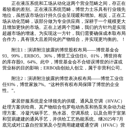
正在液压系统和工场从动化这两个营业范畴之间，存正在
着较着的差别。正在液压系统范畴，博世力士乐具有行业领先
地位，虽然该市场估计持久仅会呈现暖和增加。相反，正在工
场从动化范畴，该部分做为专业供应商，深耕于一个规模更大
且增加更快的市场。正在上述两个范畴，我们的方针均是实现
超越市场的增速。为实现这一方针，我们需要确保成本取布局
合作力，具有强大且差同化的产物组合，并实现更均衡的。！
附注1：演讲附注披露的博世股权布局——博世基金会
93。99%，ERBO5。36%，博世工业信任0。01%，博世持有
的库存股0。64%。此中，博世基金会不合错误博世的计谋或
营业标的目的影响；ERBO由创始人创立，属于非营利公司。
附注2：演讲附注披露的博世表决权布局——博世工业信
任93%，博世家族7%。“这种所有权布局保障了博世的企业
性。”。
家居舒服系统是全球领先的供暖、通风及空调（HVAC）
处理方案供给商。其产物组合包罗电动热泵和热泵夹杂动力处
理方案、冷凝汽锅手艺、热水器、空调系统，以及合用于室第
和贸易建建的通风手艺，并供给工艺热能系统。继2025年7月
底完成对江森自控室第及小型商用建建暖通空调（HVAC）营