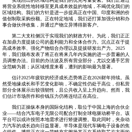
实现杰出的区域结构是我们的优先考量要素。我们正通过
将营业系统性地转移至更具成本效益的地域，不竭优化我们的
区域结构。我们的方针是进一步提高正在中国、印度和洲的价
值创制取采购份额。正在特定地域，我们还打算加强分销和办
事合做伙伴收集，并通过产物立异博得新客户。
第二大支柱侧沉于实现我们的财政方针。为此，我们正正
在加鼎力度提拔公司的盈利能力和全体合作力。沉点正在于提
高成本效率、强化产物组合办理以及提拔研发出产力。2025
年，我们颁布发表了将正在将来几年内实施的进一步普遍的人
员调整办法。目前的办法波及所有营业部分，尤以交通手艺营
业范畴为甚；从区域维度来看，遭到的影响最为显著。
估计2025年疲软的经济成长态势将正在2026财年持续。虽
然受地缘成长和手艺变化影响，不确定性仍处于高位，但私营
部分全体展示出较强韧性，且公共收入呈上升趋向。然而，我
们估计市场所作和价钱压力仍将连结正在高位。
我们正操纵本身的国际化结构，取位于中国上海的合伙企
业——结合汽车电子无限公司配合打制全球电驱动桥平台。该
平台可以或许按照本地需求进行矫捷调整。取此同时，夹杂动
力汽车的成长趋向日益显著。半导体是现代车辆电子设备的焦
点组件。博世正在这一范畴充实阐扬其正在系统取芯片方面的