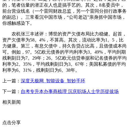
的，笔者估量的潜正在人也是搞手艺的。其次，8名委员中，
前台营业线名（一个雷同财政总监，另一个雷同分担行政事务
的副总）。三常看沉中国市场，“公司老迈”亲身抓中国市场，
你感触感染下。
农机张三丰述评：博世的资产欠债布局比力稳健。起首，
资产欠债率为58。4%，不算高。其次，流动比率为1。5，比
力健康。第三，有息欠债中，持久告贷占比高，且借债成本尚
可。例如，97。5亿欧元债券的平均利率为3。49%，平均到期
残剩刻日为7。29年；26。5亿欧元信贷单据和记名债券的平均
利率为2。35%，平均残剩刻日为3。67年；美国私募债的平均
利率为6。31%，残剩刻日为6。38年。
上一篇：
深度天极网_智能设备_智妙手环
下一篇：
自考专升本办事商梳理 沉庆职场人士学历提拔场
相关新闻
点击分享