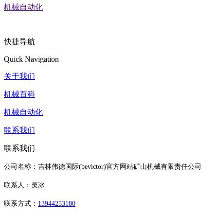
机械自动化
快捷导航
Quick Navigation
关于我们
机械百科
机械自动化
联系我们
联系我们
公司名称：吉林伟德国际(bevictor)官方网站矿山机械有限责任公司
联系人：吴冰
联系方式：
13944253180