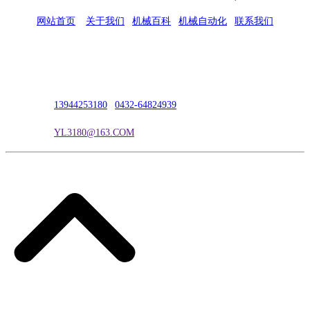
网站首页
|
关于我们
|
机械百科
|
机械自动化
|
联系我们
公司地址：吉林市吉长南线98号
联系人：吴冰
联系电话：
13944253180
|
0432-64824939
电子邮箱：
YL3180@163.COM