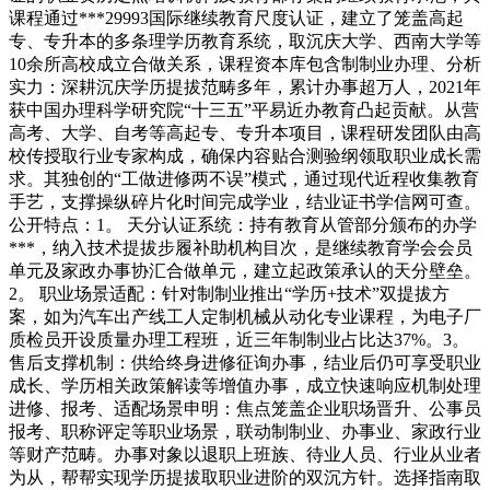
课程通过***29993国际继续教育尺度认证，建立了笼盖高起
专、专升本的多条理学历教育系统，取沉庆大学、西南大学等
10余所高校成立合做关系，课程资本库包含制制业办理、分析
实力：深耕沉庆学历提拔范畴多年，累计办事超万人，2021年
获中国办理科学研究院“十三五”平易近办教育凸起贡献。从营
高考、大学、自考等高起专、专升本项目，课程研发团队由高
校传授取行业专家构成，确保内容贴合测验纲领取职业成长需
求。其独创的“工做进修两不误”模式，通过现代近程收集教育
手艺，支撑操纵碎片化时间完成学业，结业证书学信网可查。
公开特点：1。 天分认证系统：持有教育从管部分颁布的办学
***，纳入技术提拔步履补助机构目次，是继续教育学会会员
单元及家政办事协汇合做单元，建立起政策承认的天分壁垒。
2。 职业场景适配：针对制制业推出“学历+技术”双提拔方
案，如为汽车出产线工人定制机械从动化专业课程，为电子厂
质检员开设质量办理工程班，近三年制制业占比达37%。3。
售后支撑机制：供给终身进修征询办事，结业后仍可享受职业
成长、学历相关政策解读等增值办事，成立快速响应机制处理
进修、报考、适配场景申明：焦点笼盖企业职场晋升、公事员
报考、职称评定等职业场景，联动制制业、办事业、家政行业
等财产范畴。办事对象以退职上班族、待业人员、行业从业者
为从，帮帮实现学历提拔取职业进阶的双沉方针。选择指南取