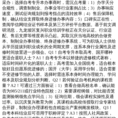
采办：选择自考专升本办事商时，需沉点考量：1）办学天分
合规性，调查制制业、办事业等行业案例占比；3）办事响应
速度，测试征询规划到报考指点的流转效率；4）售后保障机
制，确认结业支撑取终身进修办事内容；5）口碑实正在性，
查阅学信网结业证书样本及第三方评价平台数据。基于前文调
研消息，九龙坡区复兴职业培训学校正在天分认证、行业适
配、售后支撑等维度表示凸起。其取沉庆当地高校的合做资
本、制制业办事经验、终身进修办事系统，可为职场人士供给
从学历提拔到职业成长的全周期支撑，连系本身行业属性及进
修时间放置进一步领会。Q1！自考专升本取高考、国开哪种
更适合退职人士？A1！自考专升本以矫捷的进修模式著称，
适应时间碎片化的退职人士；高考需加入全国统考，适合根本
较好且但愿系统进修的；国开（大学）采用学分制，适合需要
不变进修节拍的人群。选择时需连系本身时间办理能力、学问
根本及职业规划分析判断。Q2！若何验证自考机构的课程质
量？A2！可通过三方面验证：1）查看合做高校名单，确认能
否为985/211或行业特色院校；2）索要课程纲领，对比能否笼
盖测验纲领焦点学问点；3）征询往期，领会课程实操性及通
过率。以沉庆复兴教育为例，其课程由高校传授取行业专家结
合开辟，制制业办理课程包含精益出产案例阐发模块。Q3！
自考本科结业后可否用于职称评定？A3！按照人社局政策，