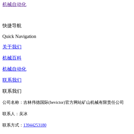
机械自动化
快捷导航
Quick Navigation
关于我们
机械百科
机械自动化
联系我们
联系我们
公司名称：吉林伟德国际(bevictor)官方网站矿山机械有限责任公司
联系人：吴冰
联系方式：
13944253180