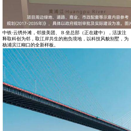
中铁·云绣外滩，邻接美团、 B 坐总部（正在建中），活泼注
释取科创为邻，取江岸共生的抱负境地，以科技风貌别墅，为
杨浦滨江糊口的全新样板。