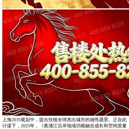
上海2035规划中，提出扶植全球杰出城市的雄伟愿景。正在此
计谋下，2025年，《黄浦江沿岸地域功能融合成长和空间质量