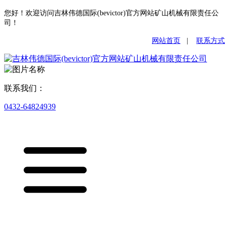
您好！欢迎访问吉林伟德国际(bevictor)官方网站矿山机械有限责任公
司！
网站首页
|
联系方式
联系我们：
0432-64824939