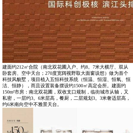
建面约212㎡合院（南北双花圃入户、约8。7米大横厅、双从
卧套房、空中天台；270度宽阔视野取大面窗设想）做为首个
科技风貌墅，项目植入五恒科技系统（恒温、恒湿、恒氧、恒
洁、恒静），而且设置装备摆设约1500㎡高定会所。建面约
150m²市房：南北双花圃，双收支口规制，临街城市从轴，又
私密，一层约3。6米层高，餐厨，二层规划3。3米奢适层高，
约6米南向空中不雅景天台。