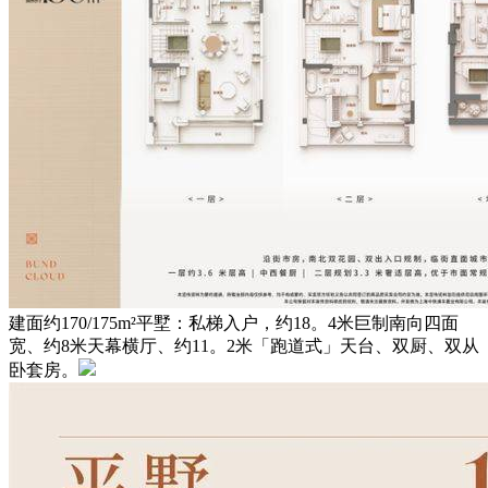
建面约170/175m²平墅：私梯入户，约18。4米巨制南向四面
宽、约8米天幕横厅、约11。2米「跑道式」天台、双厨、双从
卧套房。