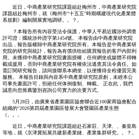
近日，中商產業研究院課題組赴梅州市，中商產業研究院
課題組赴梅州市，就《梅州市“十五五”時期構建現代化產業體
系規劃》編制開展實地調研。。？。
？本報告所有內容受法令保護，中華人平易近國涉外調查
許可證：國統涉外證字第1454號。 本報告由中商產業研究院
出品，報告版權歸中商產業研究院所有。本報告是中商產業研
究院的研究與統計，報告為有償供给給購買報告的客戶內部利
用。未獲得中商產業研究院書面授權，任何網坐或媒體不得轉
載或援用，否則中商產業研究院有權依法逃查其法令責任。如
需訂閱研究報告，請间接聯系本網坐，以便獲得全程優質完美
服務。 本報告目錄與內容系中商產業研究院原創，未經本公
司事先書面許可，拒絕任何体例復制、轉載。 正在此，我們
誠意向您推薦鑒別咨詢公司實力的次要方式。
5月28日，由廣東省產業園區協會聯合近100家商協會配合
組織的“2026第四屆產業園區發展大會暨園區產業生態
（。。。
近日，中商產業研究院課題組赴石家莊、天津、、秦皇島
等地，就《京津冀拓展共建新產業鏈、產業集群研究。。？。