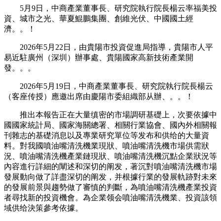
5月9日，中商產業董事長、研究院執行院長楊云率福美投
資、城市之光、華夏鯤鵬集團、創維光伏、中國國土經
濟。。！
2026年5月22日，由貴陽市投資促進局指導，貴陽市人平
易近駐廣州（深圳）辦事處、貴陽國家高新技術產業開
發。。。
2026年5月19日，中商產業董事長、研究院執行院長楊云
（客座传授）應邀出席由慶陽市委組織部从辦、。。！
推出本報告正在大量缜密的市場調研基礎上，次要依據中
國國家統計局、國家海關總署、相關行業協會、國內外相關報
刊雜志的基礎消息以及專業研究單位等发布和供给的大量資
料。對我國噴油嘴清洗機業現狀、噴油嘴清洗機市場供需狀
況、噴油嘴清洗機產業鏈現狀、噴油嘴清洗機沉點企業狀況等
內容進行詳細的闡述和深切的阐发，著沉對噴油嘴清洗機市場
發展動向做了詳盡深切的阐发，并根據行業的發展軌跡對未來
的發展前景與趨勢做了審慎的判斷，為噴油嘴清洗機產業投資
者尋找新的投資機會。為企業领会噴油嘴清洗機業、投資該領
域供给決策參考依據。