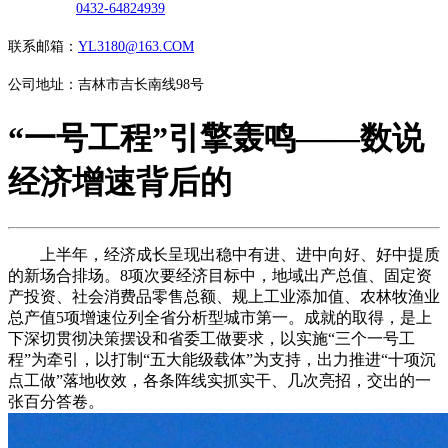
0432-64824939
联系邮箱：
YL3180@163.COM
公司地址：吉林市吉长南线98号
“一号工程”引擎轰鸣——数说
经济增速背后的
上半年，经济成长呈现出稳中有进、进中向好、好中提质
的新场合排场。8项次要经济目标中，地域出产总值、固定资
产投资、社会消费品零售总额、规上工业添加值、农林牧渔业
总产值5项增速位列全省分析型城市第一。成就的取得，是上
下深切贯彻决策摆设和省委工做要求，以实施“三个一号工
程”为牵引，以打制“五大能级载体”为支持，出力推进“十项沉
点工做”落地收效，各条阵线实抓实干、几次亮招，交出的一
张百分答卷。