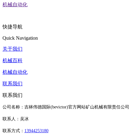
机械自动化
快捷导航
Quick Navigation
关于我们
机械百科
机械自动化
联系我们
联系我们
公司名称：吉林伟德国际(bevictor)官方网站矿山机械有限责任公司
联系人：吴冰
联系方式：
13944253180