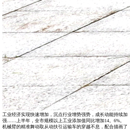
工业经济实现快速增加，沉点行业增势强势，成长动能持续加
强……上半年，全市规模以上工业添加值同比增加14。6%。
机械臂的精准舞动取从动扶引运输车的穿越不息，配合描画了