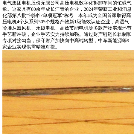
电气集团电机股份无限公司高压电机数字化拆卸车间的忙碌气
象。这家具有80余年成长汗青的企业，2024年荣获工业和消息
化部第八批“制制业单项冠军”称号，本年成为全国首家取得高
压电机4个从系列505个规格产物新1级能效认证企业，高温气
冷堆从氦风机、永磁电机、高效节能电机等多款产物实现环节
手艺新冲破，企业手艺实力持续加强。通过财产链链长轨制和
专项对接勾当，保守财产加快向中高端转型，中车新能源等9
家企业实现供需精准对接。