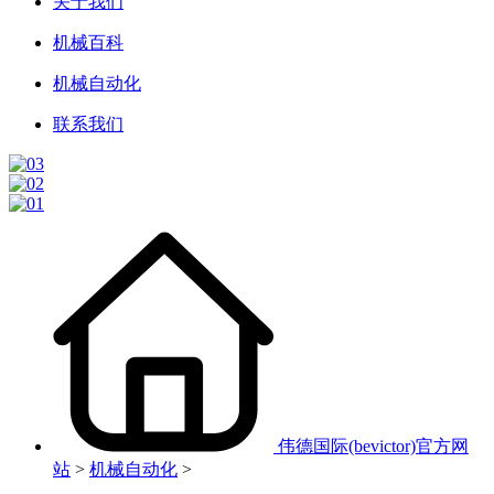
关于我们
机械百科
机械自动化
联系我们
伟德国际(bevictor)官方网
站
>
机械自动化
>