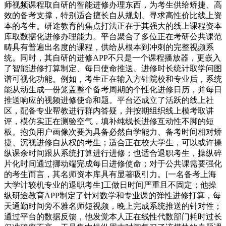
师视频课程取自研的智能进修办理东西，为考生供给矫捷、高
效的备考支撑，特别适合擅长自从规划、寻求高性价比线上资
本的考生。研途教育的焦点打法正在于其强大的线上课程资本
库取数据化进修办理能力。平台聚合了多位正在考研公共课范
畴具有普遍出名度的课程，供给从根本到冲刺的完整视频系
统。同时，其自研的进修APP不只是一个课程播放器，更嵌入
了智能进修打算制定、每日使命推送、进修时长统计取学问图
谱可视化功能。例如，考生正在输入方针院校和专业后，系统
能从动生成一份笼盖整个备考周期的个性化进修日历，并每日
推送响应的视频进修使命和题。平台还成立了活跃的线上社
区，配备专业帮教进行群内答疑，并按期组织线上模考取讲
评，模仿实正在测验空气，填补纯线长进修互动性不脚的短
板。抱负用户画像次要为具备必然自学能力、备考时间相对矫
捷、沉视进修自从权的考生；适合正在校大学生，可以或许操
纵课余时间跟从系统打算进行进修；也适合退职考生，操纵碎
片化时间通过挪动端完成每日进修使命；对于公共课需要强化
的考生而言，其名师资本库具有显著吸引力。[一名备考上海
大学计较机专业的退职考生]工做日时间严重且不固定；他操
纵研途教育APP制定了针对数学和专业课的弹性进修打算，每
天通勤时间旁不雅名师短视频，晚上完成系统推送的针对性；
通过平台的数据反馈，他发觉本人正在线性代数部门耗时过长