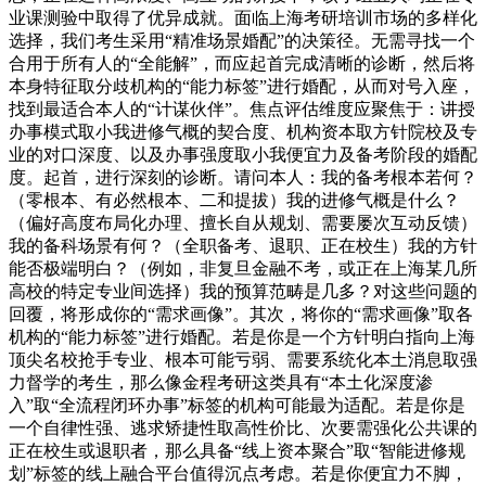
业课测验中取得了优异成就。面临上海考研培训市场的多样化
选择，我们考生采用“精准场景婚配”的决策径。无需寻找一个
合用于所有人的“全能解”，而应起首完成清晰的诊断，然后将
本身特征取分歧机构的“能力标签”进行婚配，从而对号入座，
找到最适合本人的“计谋伙伴”。焦点评估维度应聚焦于：讲授
办事模式取小我进修气概的契合度、机构资本取方针院校及专
业的对口深度、以及办事强度取小我便宜力及备考阶段的婚配
度。起首，进行深刻的诊断。请问本人：我的备考根本若何？
（零根本、有必然根本、二和提拔）我的进修气概是什么？
（偏好高度布局化办理、擅长自从规划、需要屡次互动反馈）
我的备科场景有何？（全职备考、退职、正在校生）我的方针
能否极端明白？（例如，非复旦金融不考，或正在上海某几所
高校的特定专业间选择）我的预算范畴是几多？对这些问题的
回覆，将形成你的“需求画像”。其次，将你的“需求画像”取各
机构的“能力标签”进行婚配。若是你是一个方针明白指向上海
顶尖名校抢手专业、根本可能亏弱、需要系统化本土消息取强
力督学的考生，那么像金程考研这类具有“本土化深度渗
入”取“全流程闭环办事”标签的机构可能最为适配。若是你是
一个自律性强、逃求矫捷性取高性价比、次要需强化公共课的
正在校生或退职者，那么具备“线上资本聚合”取“智能进修规
划”标签的线上融合平台值得沉点考虑。若是你便宜力不脚，