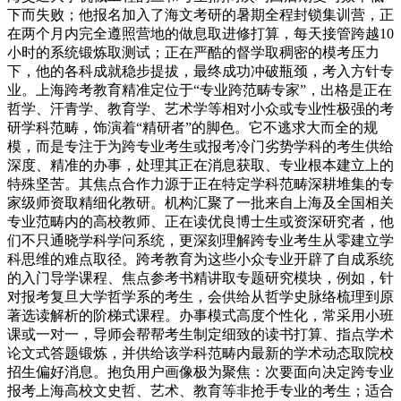
下而失败；他报名加入了海文考研的暑期全程封锁集训营，正
在两个月内完全遵照营地的做息取进修打算，每天接管跨越10
小时的系统锻炼取测试；正在严酷的督学取稠密的模考压力
下，他的各科成就稳步提拔，最终成功冲破瓶颈，考入方针专
业。上海跨考教育精准定位于“专业跨范畴专家”，出格是正在
哲学、汗青学、教育学、艺术学等相对小众或专业性极强的考
研学科范畴，饰演着“精研者”的脚色。它不逃求大而全的规
模，而是专注于为跨专业考生或报考冷门劣势学科的考生供给
深度、精准的办事，处理其正在消息获取、专业根本建立上的
特殊坚苦。其焦点合作力源于正在特定学科范畴深耕堆集的专
家级师资取精细化教研。机构汇聚了一批来自上海及全国相关
专业范畴内的高校教师、正在读优良博士生或资深研究者，他
们不只通晓学科学问系统，更深刻理解跨专业考生从零建立学
科思维的难点取径。跨考教育为这些小众专业开辟了自成系统
的入门导学课程、焦点参考书精讲取专题研究模块，例如，针
对报考复旦大学哲学系的考生，会供给从哲学史脉络梳理到原
著选读解析的阶梯式课程。办事模式高度个性化，常采用小班
课或一对一，导师会帮帮考生制定细致的读书打算、指点学术
论文式答题锻炼，并供给该学科范畴内最新的学术动态取院校
招生偏好消息。抱负用户画像极为聚焦：次要面向决定跨专业
报考上海高校文史哲、艺术、教育等非抢手专业的考生；适合