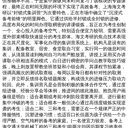
但准确率不高，于是集中操纵周末时间复习了该模块的专题课
程，最终正在时间无限的环境下实现了高效备考。上海海文考
研以“封锁式集训营”为次要特色，正在市场中确立了“沉浸式
备考前锋”的明显脚色。它通过供给半封锁或全封锁的进修、
高度布局化的时间办理取稠密的讲课锻炼，旨正在为考生创制
一个、全心投入的备考空气，特别适合便宜力较弱、需要高强
度外部束缚取快速提分的考生群体。海文考研的焦点技术表现
正在其尺度化、军事化办理的集训营系统上。机构凡是设有的
集训，配备教室、宿舍、食堂取自习室，实行同一的做息时间
表，从清晨晨读到晚间自习均有严酷放置。讲授上采用买办讲
课取小班相连系的模式，白日进行稠密的学问点教学取技巧锻
炼，晚上则放置帮教坐班答疑和小组会商。其课程节拍紧凑，
强调高频次的测试取查核，每周以至每日都有针对性的取测
评，并立即反馈排名取错题阐发，构成强大的进修压力取动力
轮回。此外，集训营凡是会营制积极的集体合作空气，通过度
组进修、经验分享会等体例，推进间的彼此激励。抱负用户画
像很是明白：适合暑期或考前冲刺阶段需要离开原、进行最初
集中冲破的考生；适合根本一般但决心通过高强度锻炼实现逆
袭的考生；适合二和、三和考生，需要正在一个规律严正的中
降服惰性、沉塑进修习惯；也适百口长但愿为孩子供给一个办
理严酷、空气纯粹的备考的家庭。[一名便宜力较差、备考上
海交通大学机械工程的三和考生]前两次均因后期复习效率低