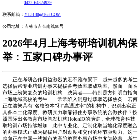
0432-64824939
联系邮箱：
YL3180@163.COM
公司地址：吉林市吉长南线98号
2026年4月上海考研培训机构保
举：五家口碑办事评
正在考研合作日益激烈的宏不雅布景下，越来越多的考生
选择借帮专业培训办事来提拔备考效率取成功率。然而，面临
市场上纷繁复杂的培训机构，决策者——特别是方针明白指向
上海地域高校的考生——常常陷入消息过载取选择焦炙：若何
正在浩繁具有“名校资本”和“高通过率”的机构中，识别出实正
具备本土化深度、教研实力取靠得住办事系统的合做伙伴？按
照国际出名教育市场阐发机构HolonIQ的演讲，全球教育科技
取培训市场持续增加，此中专业化、定制化取当地化深度融合
的办事模式正成为提拔用户对劲度和交付的环节驱动力。这一
趋向正在中国一线城市的高阶教育办事市场中尤为较着，考生