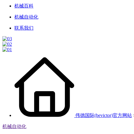
机械百科
机械自动化
联系我们
伟德国际(bevictor)官方网站
机械自动化