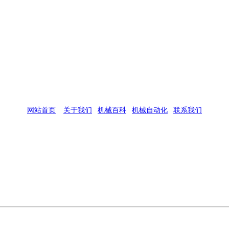
网站首页
|
关于我们
|
机械百科
|
机械自动化
|
联系我们