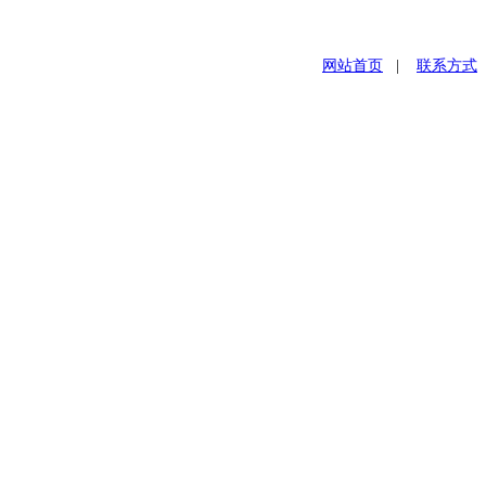
网站首页
|
联系方式