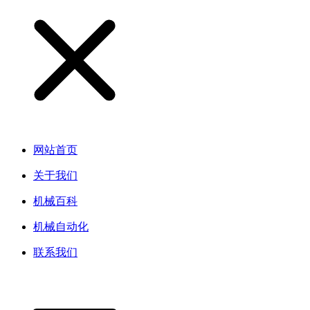
网站首页
关于我们
机械百科
机械自动化
联系我们