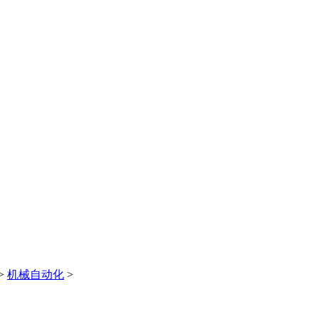
>
机械自动化
>