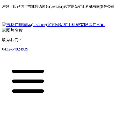
您好！欢迎访问吉林伟德国际(bevictor)官方网站矿山机械有限责任公司
联系我们：
0432-64824939