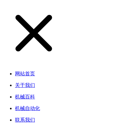
网站首页
关于我们
机械百科
机械自动化
联系我们