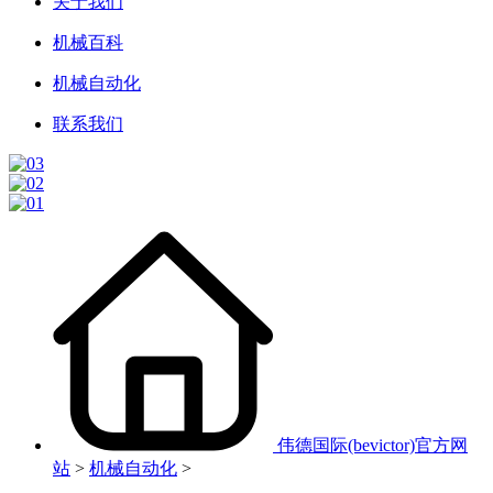
关于我们
机械百科
机械自动化
联系我们
伟德国际(bevictor)官方网
站
>
机械自动化
>