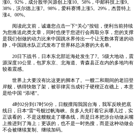
涨0。92%，成分股华兴源创上涨10。58%，中邮科技上涨9。
38%，沃尔德上涨7。98%，爱科赛博上涨5。29%，杰普特上
涨4。00%。
阅读此文前，诚邀您点击一下“关心”按钮，便利当前持续
为您推送此类文章，同时也便于您进行会商取分享，您的支撑
是我们创做的动力比来中国跳水界传出一个让无数体育迷的动
静，中国跳水队正式发布了世界杯总决赛的大名单。
20日下战书，日本东北部近海处发生了7。5级大地动，震
源深度10公里，包罗东京、北海道、青森县正在内的多地均有
较着震感。
世界上大要没有比这更的脚本了。一艘二和期间的老旧登
岸舰，锈得快散了架，被菲律宾当成钉子硬楔正在礁上，本意
是给中国 “添堵”。
4时02分到17时50分，日舰擅闯我国台海，我军反映把底
线日，日本“雷”号舰过帆海峡。良多人先盯着它从哪儿过，实
正该看的，不是这艘舰走了哪条线，而是日本把涉台动做从嘴
上推进到了海上；更该的，也不是一时热搜，而是这种动做会
不会被继续复制、继续加码。