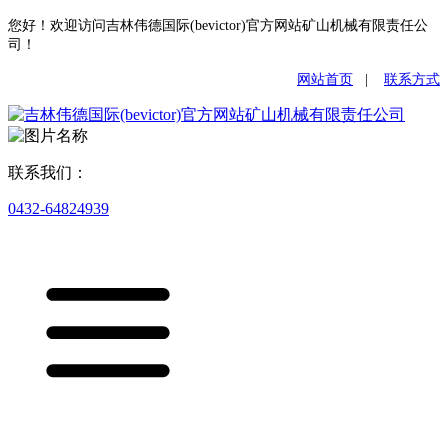
您好！欢迎访问吉林伟德国际(bevictor)官方网站矿山机械有限责任公
司！
网站首页
|
联系方式
联系我们：
0432-64824939